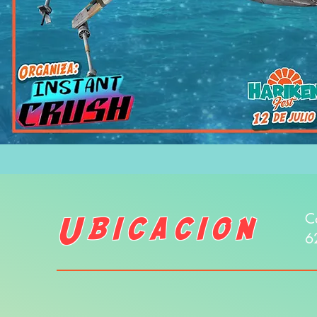
Ubicacion
C
6